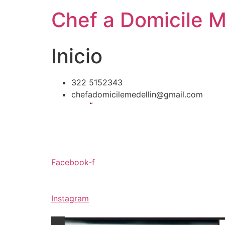
Saltar
Chef a Domicile Me
al
contenido
Inicio
322 5152343
chefadomicilemedellin@gmail.com
Facebook-f
Instagram