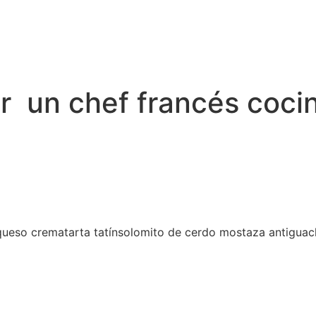
er un chef francés coci
 queso crematarta tatínsolomito de cerdo mostaza antigua